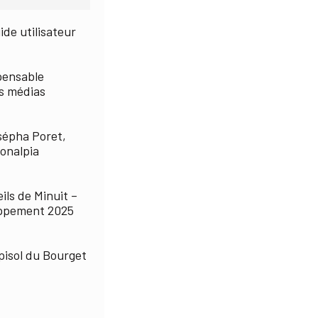
ide utilisateur
spensable
s médias
sépha Poret,
Ronalpia
ils de Minuit –
oppement 2025
pisol du Bourget