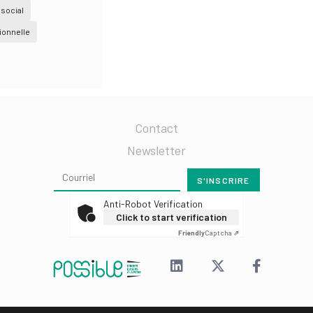
social
ionnelle
Contact
Newsletter
Anti-Robot Verification
Click to start verification
Friendly
Captcha ⇗