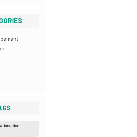
GORIES
ppement
on
AGS
l'insertion