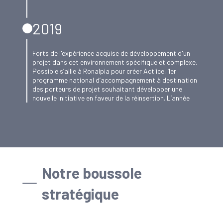
2019
Forts de l'expérience acquise de développement d'un
projet dans cet environnement spécifique et complexe,
Possible s’allie à Ronalpia pour créer Act'ice, 1er
programme national d’accompagnement à destination
des porteurs de projet souhaitant développer une
nouvelle initiative en faveur de la réinsertion. L’année
est également marquée par les 1ères actions
d’éducation à la justice et à la citoyenneté à destination
des jeunes, en partenariat avec la Protection Judiciaire
de la Jeunesse.
Notre boussole
2018
stratégique
Après 5 années d'engagement, d'expérimentations et
d'innovations portées par l’association pour le
développement de la peine de travail d'intérêt général,