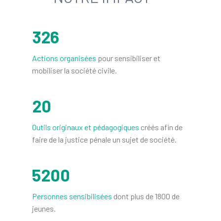
326
Actions organisées
pour sensibiliser et
mobiliser la société civile.
2014
20
CRÉATION DE L'ASSOCIATION POSSIBLE
(ANCIENNEMENT CHANTIERS-PASSERELLES)
Outils originaux et pédagogiques
créés afin de
faire de la justice pénale un sujet de société.
Dans un contexte de surpopulation carcérale déjà
alarmante, et face au constat de l'inefficacité de la
prison en matière d'insertion et de prévention de la
récidive, l’association a été créée avec pour mission de
5200
mobiliser la société civile pour développer des
alternatives aux courtes peines d'emprisonnement.
Personnes sensibilisées
dont plus de 1800 de
jeunes.