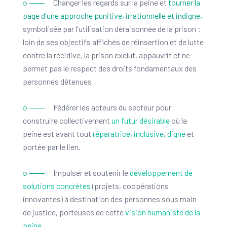
Changer les regards sur la peine et
tourner la
l’Etat annonce la création de l'Agence du travail
d'intérêt général et de l'insertion professionnelle des
page d'une approche punitive, irrationnelle et indigne,
personnes placées sous main de justice.
symbolisée par l'utilisation déraisonnée de la prison :
loin de ses objectifs affichés de réinsertion et de lutte
contre la récidive, la prison exclut, appauvrit et ne
permet pas le respect des droits fondamentaux des
personnes détenues
2017
Fédérer les acteurs du secteur pour
construire collectivement
un futur désirable
où la
Le premier Tour de France du TIG est clôturé à Paris en
présence de Robert Badinter et de la ministre de la
peine est avant tout
réparatrice, inclusive, digne
et
Justice, Nicole Belloubet.
portée par le lien.
Impulser et soutenir le
développement de
solutions concrètes
(projets, coopérations
innovantes) à destination des personnes sous main
de justice, porteuses de cette
vision humaniste de la
peine.