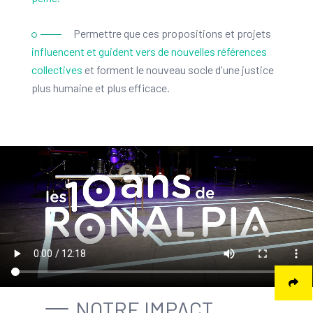
2016
Permettre que ces propositions et projets
influencent et guident vers de nouvelles références
Dans le cadre de son action de mobilisation citoyenne,
collectives
et forment le nouveau socle d'une justice
l’association organise la rencontre nationale "Donnons
un nouveau souffle au travail d'intérêt général" et crée
plus humaine et plus efficace.
le forum national du TIG, qui mobilise plus de 300
acteurs. En parallèle, forts du constat qu’il est
nécessaire de rendre ce sujet visible et accessible aux
citoyen-ne-s afin de favoriser la réinsertion,
l’association lance ses 1ères actions de sensibilisation
Grand Public.
2015
L’association expérimente les premiers "Parcours-
passerelles". Des stages de remobilisation d'une
semaine dans le cadre d'un travail d'intérêt général,
afin de faire de ce dernier un véritable levier d’insertion.
NOTRE IMPACT