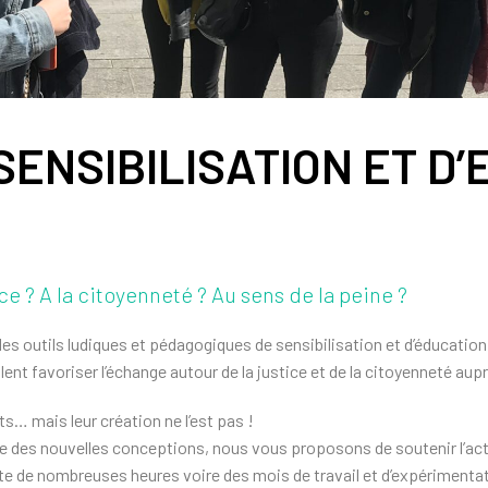
SENSIBILISATION ET D
ice ? A la citoyenneté ? Au sens de la peine ?
s outils ludiques et pédagogiques de sensibilisation et d’éducation à
ent favoriser l’échange autour de la justice et de la citoyenneté aupr
ts… mais leur création ne l’est pas !
ttre des nouvelles conceptions, nous vous proposons de soutenir l’act
ite de nombreuses heures voire des mois de travail et d’expérimentat