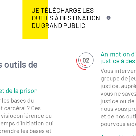
JE TÉLÉCHARGE LES
OUTILS À DESTINATION
DU GRAND PUBLIC
Animation d'u
02
justice à de
 outils de
Vous interven
groupe de je
justice, aupr
et de la prison
vous ne save
 les bases du
justice ou de
 carcéral ? Ces
nous vous pro
n visioconférence ou
et de nos out
temps d’initiation qui
pourvous aide
rendre les bases et