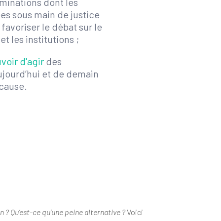
iminations dont les
es sous main de justice
e favoriser le débat sur le
et les institutions ;
voir d'agir
des
ujourd’hui et de demain
 cause.
on ? Qu’est-ce qu’une peine alternative ?
Voici