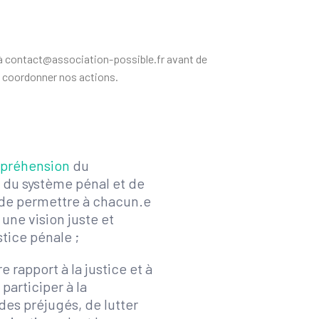
l à contact@association-possible.fr avant de
de coordonner nos actions.
mpréhension
du
du système pénal et de
 de permettre à chacun.e
 une vision juste et
stice pénale ;
e rapport à la justice et à
 participer à la
es préjugés, de lutter