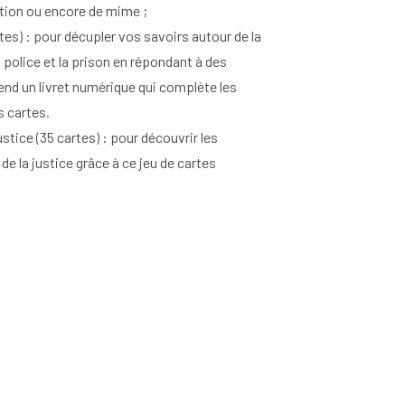
ation ou encore de mime ;
tes) : pour décupler vos savoirs autour de la
a police et la prison en répondant à des
nd un livret numérique qui complète les
s cartes.
ustice (35 cartes) : pour découvrir les
 de la justice grâce à ce jeu de cartes
 euros (frais de port non inclus). Pour la
contacter à l’adresse
.fr
.