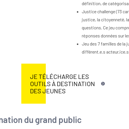
définition, de catégoris
Justice challenge (73 car
justice, la citoyenneté, l
questions. Ce jeu compre
réponses données sur le
Jeu des 7 familles de la j
différent.e.s acteur.ice.s
emblématique.
La boîte de jeux est vendue à 45
JE TÉLÉCHARGE LES
commander, vous pouvez nous 
OUTILS À DESTINATION
contact@association-possible
DES JEUNES
ination du grand public