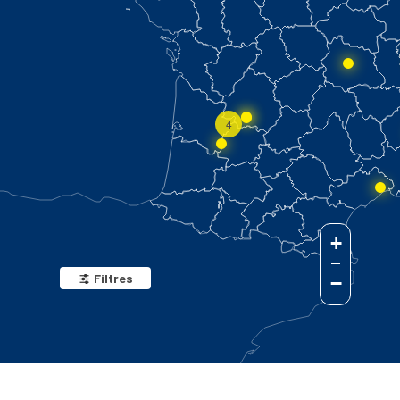
4
+
Filtres
−