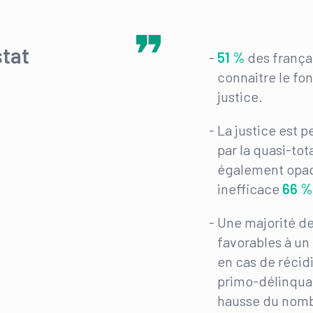
tat
51 %
des frança
connaitre le fo
justice.
La justice est
par la quasi-tot
également op
inefficace
66 %
Une majorité de
favorables à un
en cas de récid
primo-délinqu
hausse du nomb