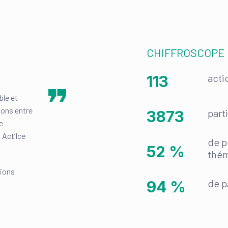
CHIFFROSCOPE
acti
117
le et
ions entre
part
3976
e
 Act’Ice
de p
54
%
thé
sions
de p
97
%