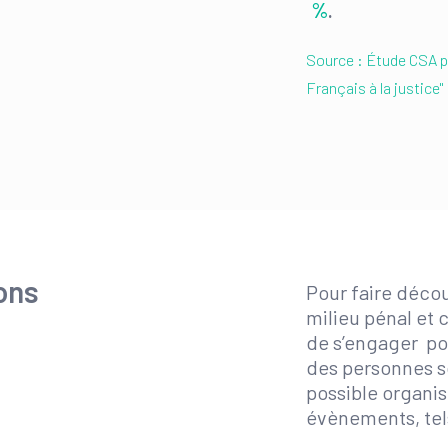
%
.
Source : Étude CSA po
Français à la justice"
ons
Pour faire décou
milieu pénal et 
de s’engager po
des personnes s
possible organi
évènements, tel