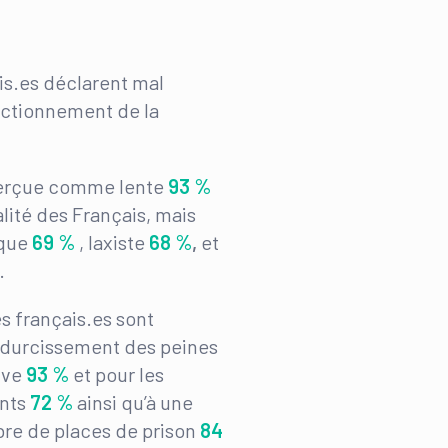
is.es déclarent mal
nctionnement de la
 perçue comme lente
93 %
alité des Français, mais
aque
69 %
, laxiste
68 %
,
et
.
s français.es sont
 durcissement des peines
ive
93 %
et pour les
ants
72 %
ainsi qu’à une
re de places de prison
84