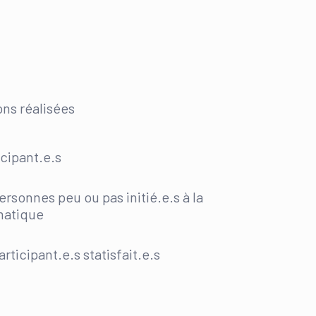
ons réalisées
icipant.e.s
ersonnes peu ou pas initié.e.s à la
matique
articipant.e.s statisfait.e.s