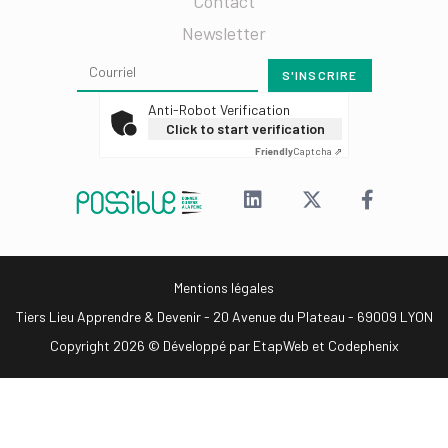
Contact
Newsletter
Anti-Robot Verification
Click to start verification
Friendly
Captcha ⇗
Mentions légales
Tiers Lieu Apprendre & Devenir - 20 Avenue du Plateau - 69009 LYON
Copyright 2026 © Développé par
EtapWeb
et
Codephenix