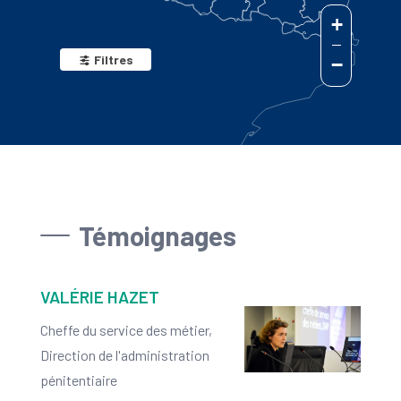
+
Filtres
−
Témoignages
VALÉRIE HAZET
Cheffe du service des métier,
Direction de l'administration
pénitentiaire