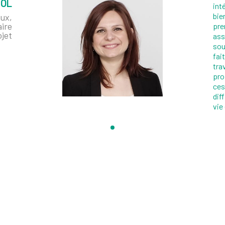
IOL
int
bie
ux,
aire
pre
ojet
ass
sou
fai
tra
pro
ces
dif
vie