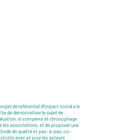
projet de référentiel d’impact social a le
ite de démocratiser le sujet de
valuation, si complexe et chronophage
r les associations, et de proposer une
hode de qualité et pas- à-pas, co-
struite avec et pour les acteurs