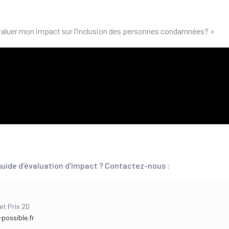
valuer mon impact sur l’inclusion des personnes condamnées? »
guide d'évaluation d'impact ? Contactez-nous :
et Prix 2D
possible.fr