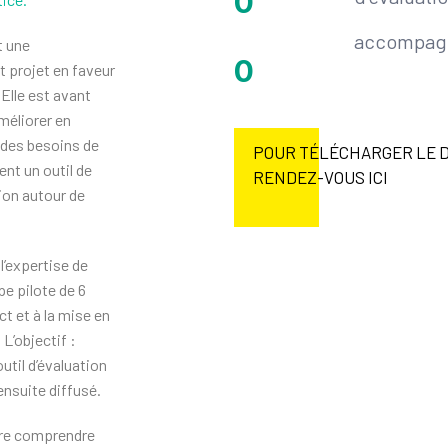
1
accompagn
t une
1
 projet en faveur
 Elle est avant
améliorer en
 des besoins de
POUR TÉLÉCHARGER LE 
nt un outil de
RENDEZ-VOUS ICI
ion autour de
l’expertise de
e pilote de 6
ct et à la mise en
 L’objectif :
util d’évaluation
ensuite diffusé.
ire comprendre