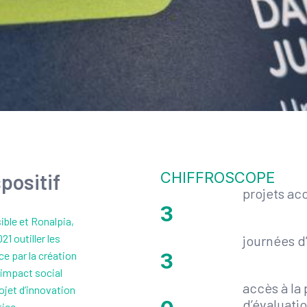
CHIFFROSCOPE
spositif
projets a
6
ible et Ronalpia,
21 outiller les
journées 
e par la création
6
’impact social
accès à la
ojet d’innovation
d’évaluati
tice.