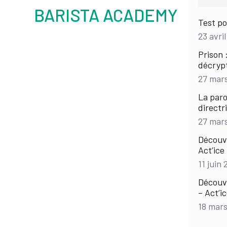
BARISTA ACADEMY
Test po
23 avril
Prison 
décryp
27 mar
La paro
directr
27 mar
Découvr
Act’ic
11 juin 
Découvr
– Act’i
18 mars