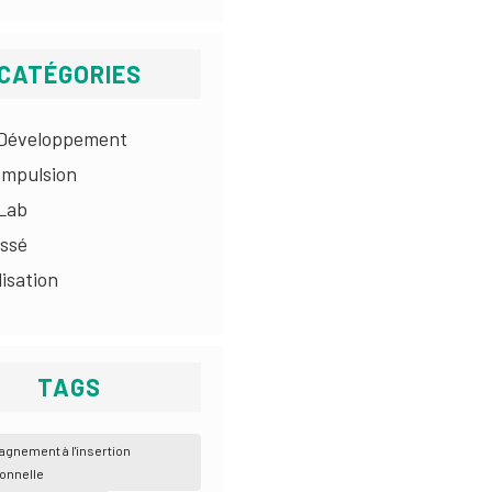
CATÉGORIES
 Développement
Impulsion
 Lab
assé
lisation
TAGS
gnement à l'insertion
onnelle