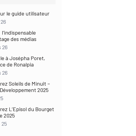
ur le guide utilisateur
 26
: l’indispensable
tage des médias
s 26
le à Josépha Poret,
ice de Ronalpia
s 26
ez Soleils de Minuit –
e Développement 2025
25
ez L’Episol du Bourget
ce 2025
 25