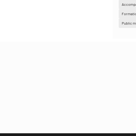
Accompa
Formatio
Public m