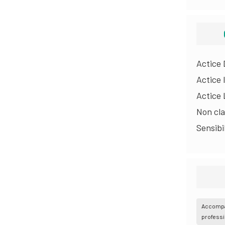
Actice
Actice 
Actice
Non cl
Sensibi
Accompa
professi