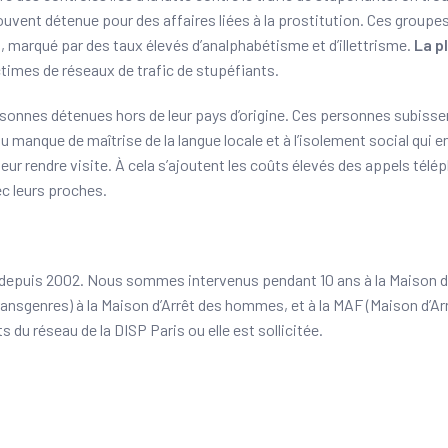
vent détenue pour des affaires liées à la prostitution. Ces groupes
 marqué par des taux élevés d’analphabétisme et d’illettrisme.
La p
times de réseaux de trafic de stupéfiants.
ersonnes détenues hors de leur pays d’origine. Ces personnes subisse
u manque de maîtrise de la langue locale et à l’isolement social qui e
leur rendre visite. À cela s’ajoutent les coûts élevés des appels tél
ec leurs proches.
te depuis 2002. Nous sommes intervenus pendant 10 ans à la Maison d
ransgenres) à la Maison d’Arrêt des hommes, et à la MAF (Maison d’Ar
du réseau de la DISP Paris ou elle est sollicitée.