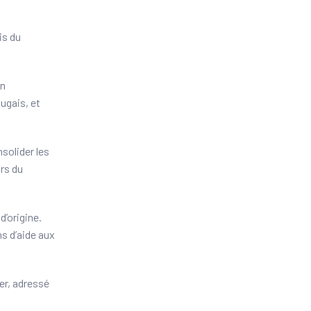
is du
on
ugais, et
nsolider les
rs du
d’origine.
s d’aide aux
er, adressé