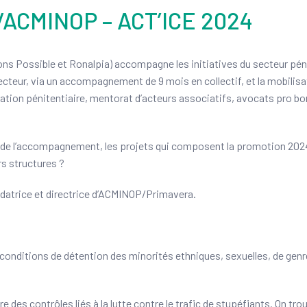
CMINOP – ACT’ICE 2024
ons Possible et Ronalpia) accompagne les initiatives du secteur pén
secteur, via un accompagnement de 9 mois en collectif, et la mobilisa
tration pénitentiaire, mentorat d’acteurs associatifs, avocats pro bo
 de l’accompagnement, les projets qui composent la promotion 2024
rs structures ?
ndatrice et directrice d’ACMINOP/Primavera.
conditions de détention des minorités ethniques, sexuelles, de genr
e des contrôles liés à la lutte contre le trafic de stupéfiants. On tro