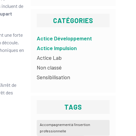
 incluent de
lupart
CATÉGORIES
nt une forte
Actice Développement
n découle,
Actice Impulsion
éphoniques en
Actice Lab
Non classé
Sensibilisation
’Arrêt de
rêt des
TAGS
Accompagnement à l'insertion
professionnelle