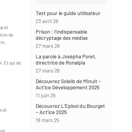
Test pour le guide utilisateur
23 avril 26
al et
Prison : l’indispensable
tion de
décryptage des médias
no,
27 mars 26
La parole à Josépha Poret,
directrice de Ronalpia
. Et qui de
27 mars 26
Découvrez Soleils de Minuit –
Act’ice Développement 2025
11 juin 25
Découvrez L’Episol du Bourget
e et
– Act’ice 2025
18 mars 25
uve