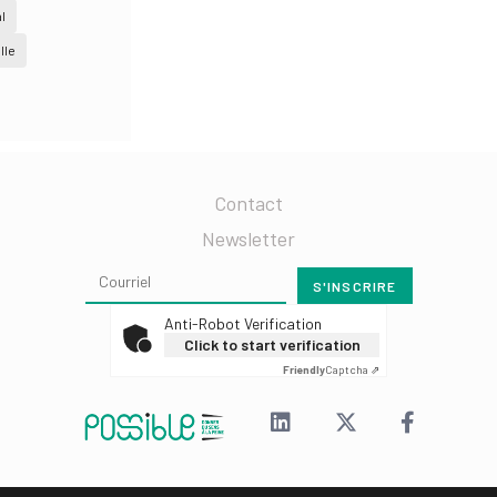
l
lle
Contact
Newsletter
Anti-Robot Verification
Click to start verification
Friendly
Captcha ⇗