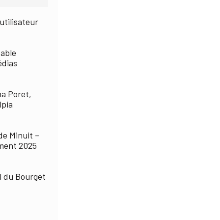
utilisateur
sable
édias
ha Poret,
lpia
de Minuit –
ement 2025
l du Bourget