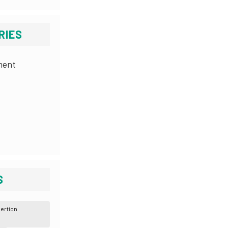
RIES
ment
S
ertion