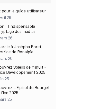
 pour le guide utilisateur
vril 26
on : l’indispensable
ryptage des médias
mars 26
parole à Josépha Poret,
ctrice de Ronalpia
mars 26
uvrez Soleils de Minuit –
’ice Développement 2025
uin 25
ouvrez L’Episol du Bourget
t’ice 2025
mars 25