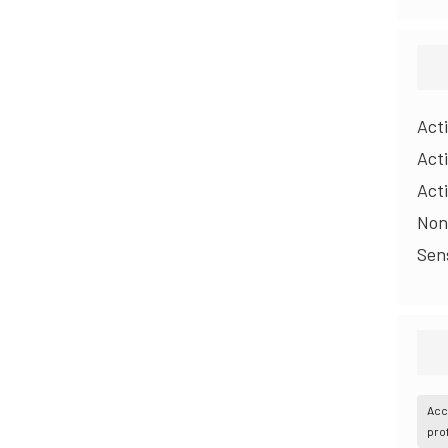
Act
Act
Act
Non
Sens
Acc
pro