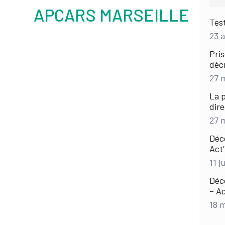
APCARS MARSEILLE
Test
23 a
Pris
déc
27 
La 
dire
27 
Déco
Act
11 j
Déc
– Ac
18 